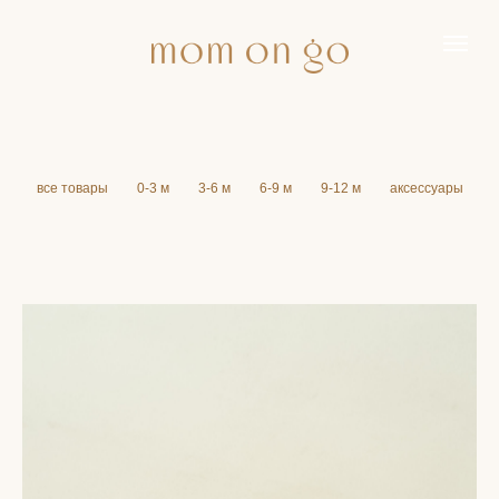
все товары
→
0-3 м
→
3-6 м
→
6-9 м
→
9-12 м
→
аксессуары