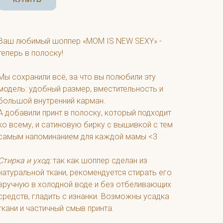
Ваш любимый шоппер «MOM IS NEW SEXY» -
теперь в полоску!
Мы сохранили всё, за что вы полюбили эту
модель: удобный размер, вместительность и
большой внутренний карман.
А добавили принт в полоску, который подходит
ко всему, и сатиновую бирку с вышивкой с тем
самым напоминанием для каждой мамы <3
Стирка и уход:
так как шоппер сделан из
натуральной ткани, рекомендуется стирать его
вручную в холодной воде и без отбеливающих
средств, гладить с изнанки. Возможны усадка
ткани и частичный смыв принта.
____________________________________________________