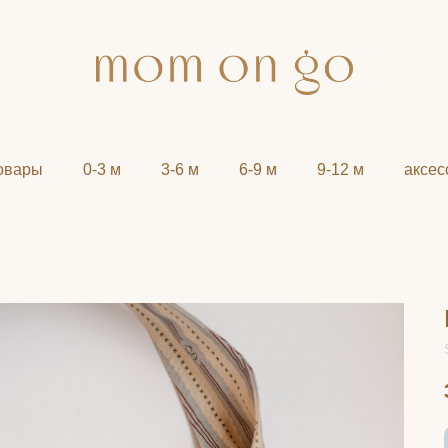
овары
→
0-3 м
→
3-6 м
→
6-9 м
→
9-12 м
→
аксес